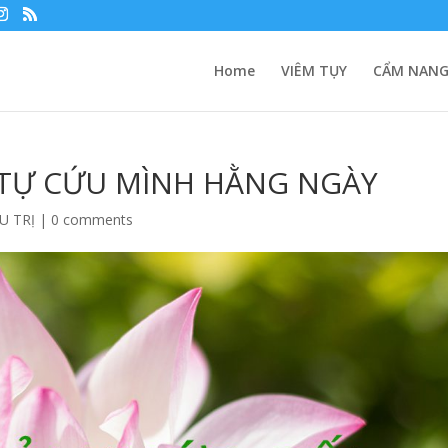
Home
VIÊM TỤY
CẨM NANG
 TỰ CỨU MÌNH HẰNG NGÀY
U TRỊ
|
0 comments