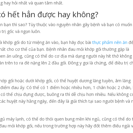
ng hay hỏi nhất và quan tâm nhất.
có hết hẳn được hay không?
n, còn bạn thì sao? Tùy thuộc vào nguyên nhân gây bệnh và bạn có muốn
trị gốc và ngọn luôn.
i khớp gối do từ miệng ăn vào, bạn hãy đọc bài
thực phẩm nên ăn
để
nhất cho cơ thể của bạn. Bệnh nhân đau mỏi khớp gối thường gặp là
quen ăn uống, cũng có thể do cơ địa mà dạng người này hít thở không 
 trên to ra đè nặng lên 2 đầu gối. Đông y gọi là chứng, để điều trị 
hớp gối hoặc dưới khớp gối, có thể huyệt dương lăng tuyền, âm lăng
điểm đau ấy. Có thể có 1 điểm hoặc nhiều hơn, 1 chân hoặc 2 chân, 
 có thể chịu đựng được, buông ra thì dễ chịu hơn nhiều. Nếu không c
các huyệt này hằng ngày, đến đây là giải thích tại sao người bệnh và 
 ngủ máy lạnh, có thể do thói quen bung mền khi ngủ, cũng có thể do 
đau mỏi khớp gối, nếu trong trường hợp này hãy đốt thêm điếu ngải 