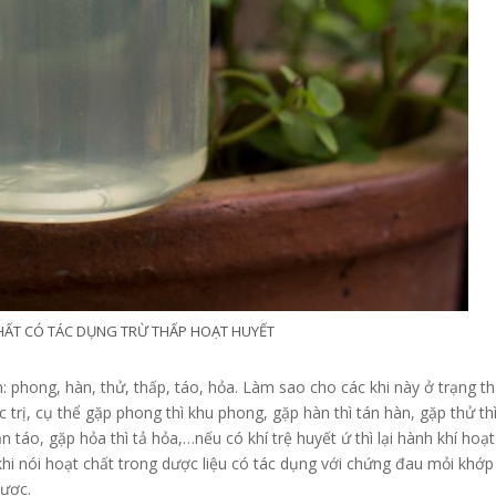
HẤT CÓ TÁC DỤNG TRỪ THẤP HOẠT HUYẾT
: phong, hàn, thử, thấp, táo, hỏa. Làm sao cho các khi này ở trạng th
ác trị, cụ thể gặp phong thì khu phong, gặp hàn thì tán hàn, gặp thử th
n táo, gặp hỏa thì tả hỏa,…nếu có khí trệ huyết ứ thì lại hành khí hoạt
khi nói hoạt chất trong dược liệu có tác dụng với chứng đau mỏi khớp
dược.