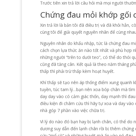
Trước tiên xin trả lời câu hỏi mà mọi người thườ
Chứng đau mỏi khớp gối 
Xin trả lời là bản tôi đã điều trị và đã khỏi hẳ
cùng tôi để giải quyết nguyên nhân để cùng nhau 
Nguyên nhân do khẩu nhập, tức là chứng đau mỏ
cách chọn lựa thức ăn nào tốt nhất và phù hợp 
những người “trên to dưới teo”, có thể do thói 
cũng đã tăng cân. Kết quả là theo năm tháng phần
thấp thì phải trừ thấp kèm hoạt huyết.
Khí thấp sẽ tạo nên áp thống điểm xung quanh k
tuyền, túc tam lý…bạn nên xoa bóp chân mà tìm 
day day vào có cảm giác thốn, day mạnh thì đau
điều kiện đi châm cứu thì hãy tự xoa và day vào 
nhà góp 7 phần vào việc chữa trị.
Vì lý do nào đó bạn hay bị lạnh chân, có thể do
dương suy dẫn đến lạnh chân rồi bị thêm chứng 
cứu “mổ cò” và những huyệt mà ấn vào nó đau.