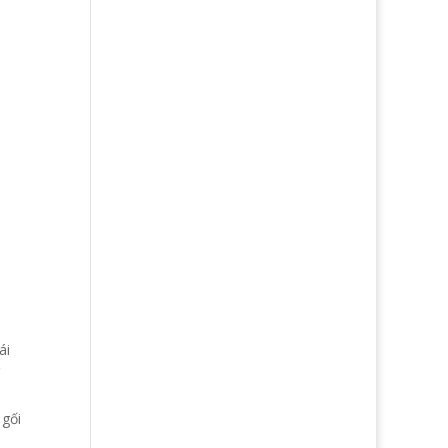
ái
ì
 gối