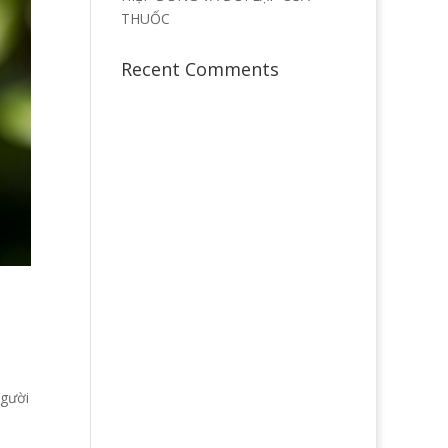
THUỐC
Recent Comments
người