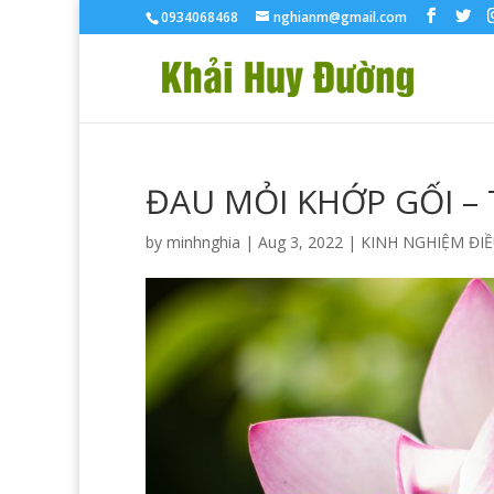
0934068468
nghianm@gmail.com
ĐAU MỎI KHỚP GỐI –
by
minhnghia
|
Aug 3, 2022
|
KINH NGHIỆM ĐIỀ