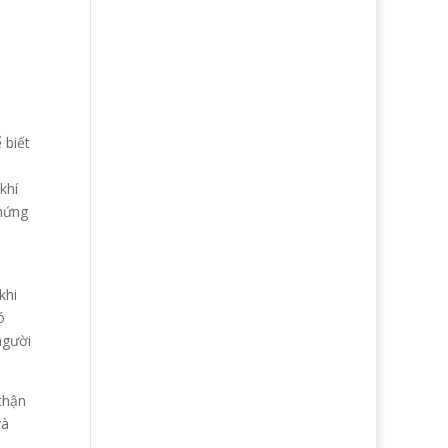
 biết
khí
chứng
khi
ó
người
thận
và