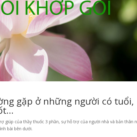
ờng gặp ở những người có tuổi,
tốt…
trợ giúp của thầy thuốc 3 phần, sự hỗ trợ của người nhà và bản thân 
ình bài bên dưới.