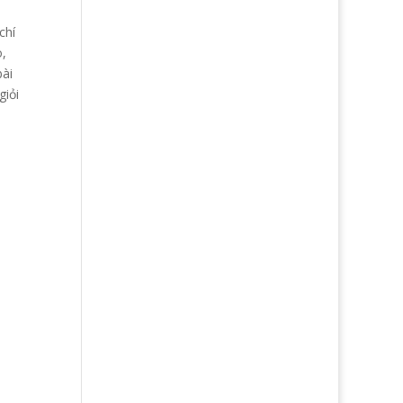
chí
o,
bài
giỏi