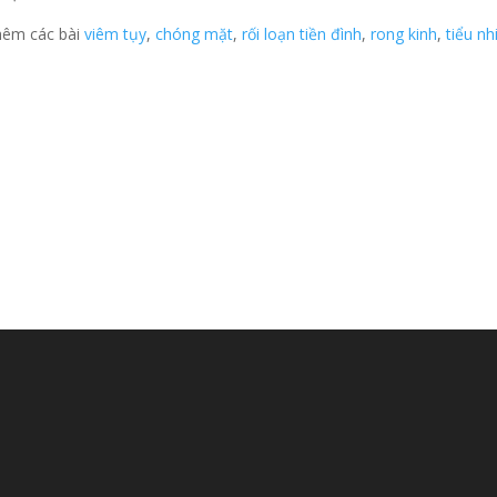
thêm các bài
viêm tụy
,
chóng mặt
,
rối loạn tiền đình
,
rong kinh
,
tiểu nh