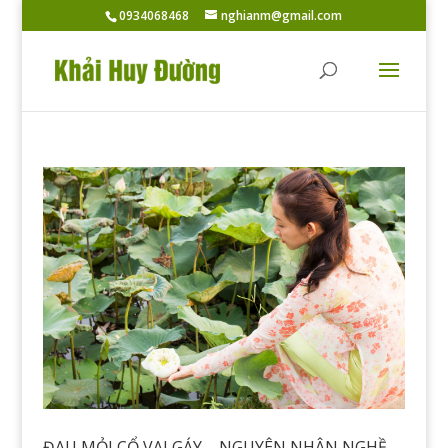
0934068468
nghianm@gmail.com
ĐAU MỎI CỔ VAI GÁY – NGUYÊN NHÂN NGHỀ