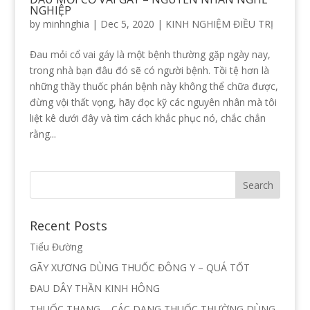
NGHIỆP
by
minhnghia
|
Dec 5, 2020
|
KINH NGHIỆM ĐIỀU TRỊ
Đau mỏi cổ vai gáy là một bệnh thường gặp ngày nay,
trong nhà bạn đâu đó sẽ có người bệnh. Tồi tệ hơn là
những thầy thuốc phán bệnh này không thể chữa được,
đừng vội thất vọng, hãy đọc kỹ các nguyên nhân mà tôi
liệt kê dưới đây và tìm cách khắc phục nó, chắc chắn
rằng...
Recent Posts
Tiểu Đường
GÃY XƯƠNG DÙNG THUỐC ĐÔNG Y – QUÁ TỐT
ĐAU DÂY THẦN KINH HÔNG
THUỐC THANG – CÁC DẠNG THUỐC THƯỜNG DÙNG