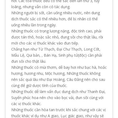
hơi. Các toa thuốc đều có thể sắc đến lần thứ 3, tuy
loãng, nhưng vẫn còn có tác dụng.
Những người bị sốt, cần uống nhiều nước, nên dung
dịch thuốc sắc có thể nhiều hơn, để bị nhân có thể
uống nhiều lần trong ngày.
Những thuốc có trọng lượng nặng, độc tính cao, phải
được tán thô, hoặc sắc nhỏ, đung sôi cho thật lâu, rồi
mới cho các vị thuốc khác vào đun tiếp.
Chẳng hạn như Từ Thạch, Đại Chư Thạch, Long Cốt,
Mẫu Lệ, Qui bản, , Bán Hạ, Sinh phụ tử(độc) cần phải
đun sôi cho thật lâu.
Những thuốc có mùi thơm, dễ bay hơi như bạc hà, hoắc
hương, hương nhu, Mộc hương, Những thuốc không
nên sắc quá lâu như Đại Hoàng, Câu Đằng nên cho sau
cùng để giữ dược tính của thuốc.
Những thuốc dễ làm vẩn đục dung dịch như Thanh Đại,
Suyển phúc hoa nên cho vào bọc vải, đun sôi cùng với
các vị thuốc khác.
Những thuốc cần hòa tan trước khi sắc chung với các vị
thuốc khác ví dụ như A giao, Lục giác giao, như vậy sẽ