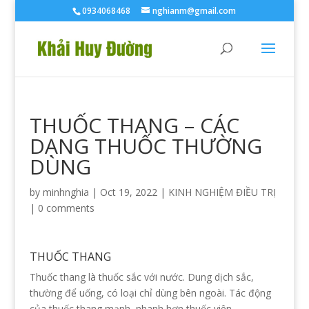
0934068468
nghianm@gmail.com
THUỐC THANG – CÁC
DẠNG THUỐC THƯỜNG
DÙNG
by
minhnghia
|
Oct 19, 2022
|
KINH NGHIỆM ĐIỀU TRỊ
|
0 comments
THUỐC THANG
Thuốc thang là thuốc sắc với nước. Dung dịch sắc,
thường để uống, có loại chỉ dùng bên ngoài. Tác động
của thuốc thang mạnh, nhanh hơn thuốc viên