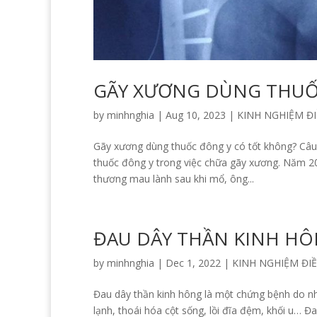
GÃY XƯƠNG DÙNG THUỐ
by
minhnghia
|
Aug 10, 2023
|
KINH NGHIỆM ĐI
Gãy xương dùng thuốc đông y có tốt không? Câu 
thuốc đông y trong việc chữa gãy xương. Năm 20
thương mau lành sau khi mổ, ông...
ĐAU DÂY THẦN KINH H
by
minhnghia
|
Dec 1, 2022
|
KINH NGHIỆM ĐIỀ
Đau dây thần kinh hông là một chứng bệnh do nh
lạnh, thoái hóa cột sống, lồi đĩa đệm, khối u… 