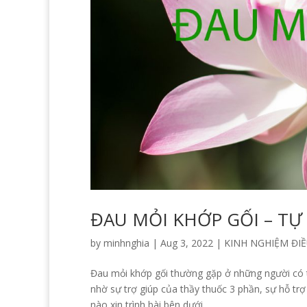
ĐAU MỎI KHỚP GỐI – T
by
minhnghia
|
Aug 3, 2022
|
KINH NGHIỆM ĐIỀ
Đau mỏi khớp gối thường gặp ở những người có tu
nhờ sự trợ giúp của thầy thuốc 3 phần, sự hỗ t
nào xin trình bài bên dưới....