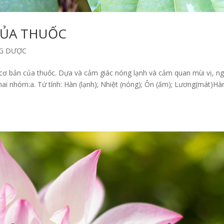
CỦA THUỐC
G DƯỢC
 cơ bản của thuốc. Dựa và cảm giác nóng lạnh và cảm quan mùi vị, n
hai nhóm:a. Tứ tính: Hàn (lạnh); Nhiệt (nóng); Ôn (ấm); Lương(mát)Hà