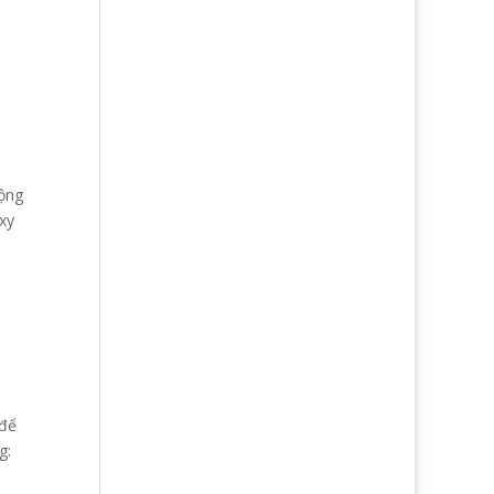
động
xy
 để
g: