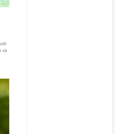
gười
n và