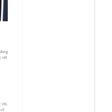
 dùng
c vết
 chì,
 cổ