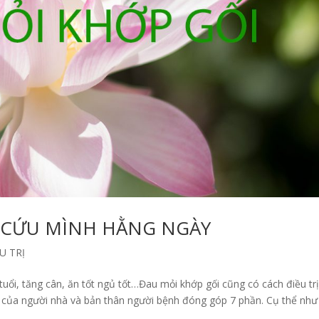
Ự CỨU MÌNH HẰNG NGÀY
U TRỊ
ổi, tăng cân, ăn tốt ngủ tốt…Đau mỏi khớp gối cũng có cách điều trị
rợ của người nhà và bản thân người bệnh đóng góp 7 phần. Cụ thể như