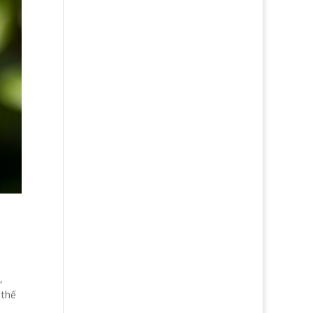
,
 thế