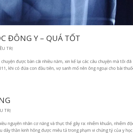
C ĐÔNG Y – QUÁ TỐT
ỀU TRỊ
chuyện được bàn cãi nhiều năm, xin kể lại các câu chuyện mà tôi đã
11, khi có đứa con đầu tiên, vợ sanh mổ nên ông ngoại cho bài thuố
ÔNG
U TRỊ
iều nguyên nhân cơ năng và thực thể gây ra: nhiễm khuẩn, nhiễm độc
Đau dây thần kinh hông được miêu tả trong phạm vi chứng tý của y học