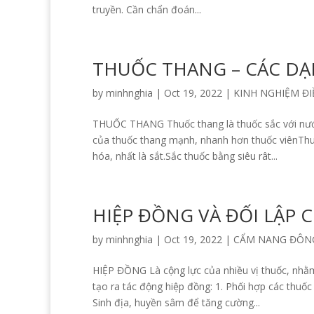
truyền. Cần chẩn đoán...
THUỐC THANG – CÁC D
by
minhnghia
|
Oct 19, 2022
|
KINH NGHIỆM ĐI
THUỐC THANG Thuốc thang là thuốc sắc với nước
của thuốc thang mạnh, nhanh hơn thuốc viênThu
hóa, nhất là sắt.Sắc thuốc bằng siêu rât...
HIỆP ĐỒNG VÀ ĐỐI LẬP 
by
minhnghia
|
Oct 19, 2022
|
CẨM NANG ĐÔN
HIỆP ĐỒNG Là cộng lực của nhiều vị thuốc, nhằm
tạo ra tác động hiệp đồng: 1. Phối hợp các thuố
Sinh địa, huyền sâm để tăng cường...