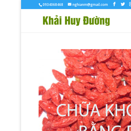
0934068468
nghianm@gmail.com